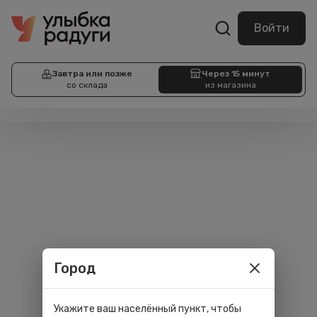
Войти
Завтра или позже
Через 15 минут
со склада
из магазина
Город
Укажите ваш населённый пункт, чтобы