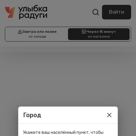
Войти
Завтра или позже
Через 15 минут
со склада
из магазина
Город
Укажите ваш населённый пункт, чтобы