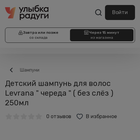
Войти
Завтра или позже
Через 15 минут
со склада
из магазина
Шампуни
Детский шампунь для волос
Levrana " череда " ( без слёз )
250мл
0 отзывов
В избранное