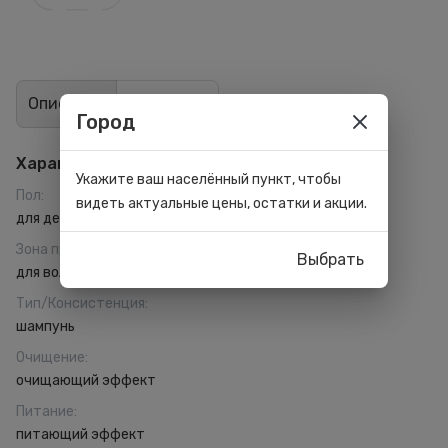
Описание
Отзывы
0
Город
Характеристики
Укажите ваш населённый пункт, чтобы
Пол
:
видеть актуальные цены, остатки и акции.
для детей
Зона применения
:
Выбрать
для волос
Тип/Консистенция
:
шампунь
Очищение
:
очищающий эффект
Питание
:
питающий эффект