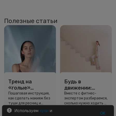
Полезные статьи
Тренд на
Будь в
«голые»
движении:
ресницы: как
сколько нужно
Пошаговая инструкция,
Вместе с фитнес-
как сделать макияж без
экспертом разбираемся,
выглядеть
шагов для
туши для ресниц и
сколько нужно ходить и
свежо, не
красоты и
звёздный образ для
как легко добавить
Используем
куки
и
используя тушь
здоровья
вдохновения.
движение в жизнь.
OK