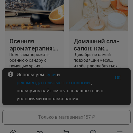
Осенняя
Домашний спа-
ароматерапия:
салон: как
как избавиться
организовать
Помогаем пережить
Декабрь не самый
осеннюю хандру с
подходящий месяц,
от хандры
для себя
помощью ярких
чтобы расслабляться.
идеальный
ароматов. Как это
На работе нужно
Используем
куки
и
выходной
сделать — рассказали в
закрывать проекты и
OK
6 минут
5 минут
рекомендательные технологии
,
статье.
успевать с отчетами, а
Советы
Советы
покупка подарков для
пользуясь сайтом вы соглашаетесь с
близких – это хоть и
условиями использования.
приятные, но хлопоты.
Однако выделить один
день на заботу о себе
Только в магазинах
можно всегда.
157 ₽