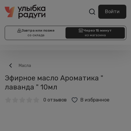
Войти
Завтра или позже
Через 15 минут
со склада
из магазина
Масла
Эфирное масло Ароматика "
лаванда " 10мл
0 отзывов
В избранное