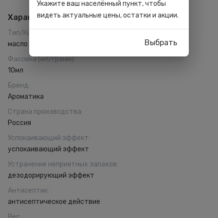
Укажите ваш населённый пункт, чтобы
видеть актуальные цены, остатки и акции.
Характеристики
Тип/Консистенция
:
Выбрать
масло
Фасовка (мл/грамм)
:
10мл
Бренд
:
Ароматика
Страна производства
:
Россия
Успокаивающий эффект
:
успокаивающий эффект
Устранение неприятных запахов
:
дезодорирующий эффект
Антисептик
:
антисептическое действие
Вес
: