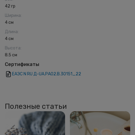
42 гр
Ширина
:
4 см
Длина
:
4 см
Высота
:
8.5 см
Сертификаты
ЕАЭС N RU Д-UA.РА02.В.30151_22
Полезные статьи