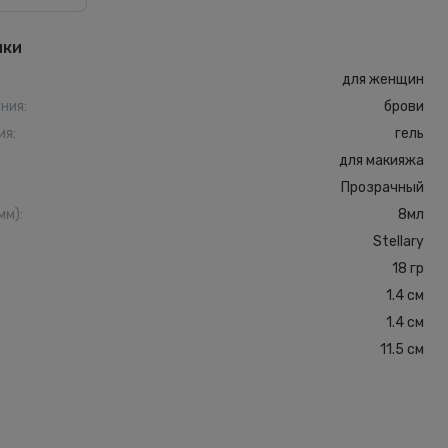
ики
для женщин
ения
:
брови
ия
:
гель
для макияжа
Прозрачный
мм)
:
8мл
Stellary
18 гр
1.4 см
1.4 см
11.5 см