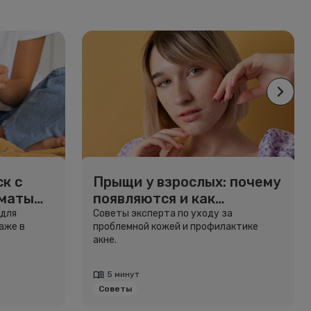
к с
Прыщи у взрослых: почему
рматы
появляются и как
избавиться
 для
Советы эксперта по уходу за
аже в
проблемной кожей и профилактике
акне.
5 минут
Советы