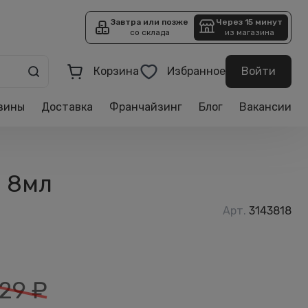
Завтра или позже
Через 15 минут
со склада
из магазина
Корзина
Избранное
Войти
зины
Доставка
Франчайзинг
Блог
Вакансии
й 8мл
Арт.
3143818
29
₽