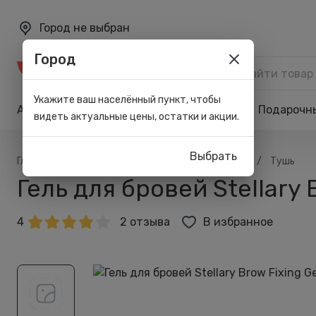
Город не выбран
Город
Каталог
Укажите ваш населённый пункт, чтобы
Акции
Бренды
Карта лояльности
Подарочн
видеть актуальные цены, остатки и акции.
Выбрать
/
/
/
/
Главная
Каталог
Макияж
Для бровей
Тушь
Гель для бровей Stellary
4
2 отзыва
В избранное