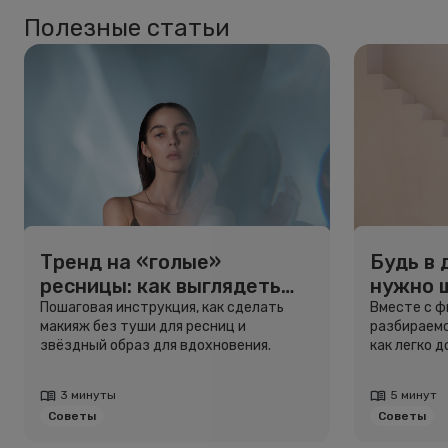
Полезные статьи
Тренд на «голые»
Будь в 
ресницы: как выглядеть
нужно 
свежо, не используя тушь
и здоро
Пошаговая инструкция, как сделать
Вместе с 
макияж без туши для ресниц и
разбираемс
звёздный образ для вдохновения.
как легко 
3 минуты
5 минут
Советы
Советы