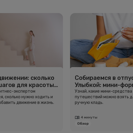
движении: сколько
Собираемся в отпус
шагов для красоты
Улыбкой: мини-фо
вья
для путешествий
фитнес-экспертом
Узнай, какие мини-средства
я, сколько нужно ходить и
путешествий можно взять д
добавить движение в жизнь.
ручную кладь.
4 минуты
Обзор