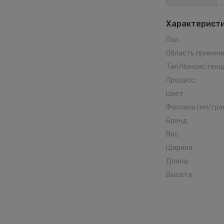
Характерист
Пол
:
Область примен
Тип/Консистенц
Процесс
:
Цвет
:
Фасовка (мл/гра
Бренд
:
Вес
:
Ширина
:
Длина
:
Высота
: