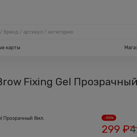
ые карты
Мага
 Brow Fixing Gel Прозрачны
-30%
299
₽
4