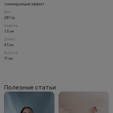
тонизирующий эффект
Вес
:
287 гр
Ширина
:
7.3 см
Длина
:
4.1 см
Высота
:
17 см
Полезные статьи