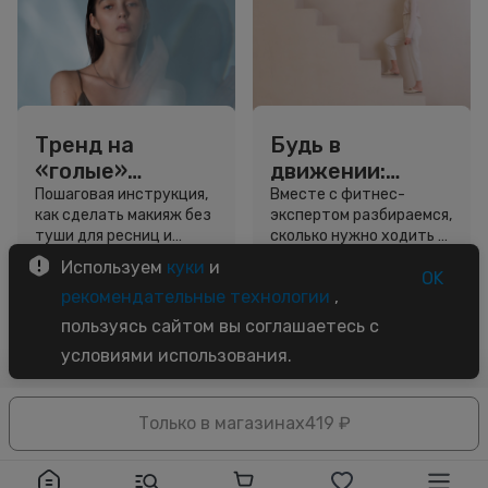
Тренд на
Будь в
«голые»
движении:
ресницы: как
сколько нужно
Пошаговая инструкция,
Вместе с фитнес-
как сделать макияж без
экспертом разбираемся,
выглядеть
шагов для
туши для ресниц и
сколько нужно ходить и
свежо, не
красоты и
звёздный образ для
как легко добавить
Используем
куки
и
используя тушь
здоровья
вдохновения.
движение в жизнь.
OK
3 минуты
5 минут
рекомендательные технологии
,
Советы
Советы
пользуясь сайтом вы соглашаетесь с
условиями использования.
Только в магазинах
419 ₽