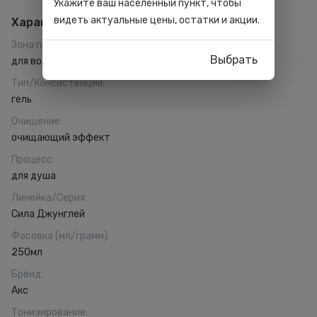
Укажите ваш населённый пункт, чтобы
видеть актуальные цены, остатки и акции.
Характеристики
Зона применения
:
Выбрать
для волос
Тип/Консистенция
:
гель
Очищение
:
очищающий эффект
Процесс
:
для душа
Линейка/Серия
:
Сила Джунглей
Фасовка (мл/грамм)
:
250мл
Бренд
:
Акс
Тонизирование
: