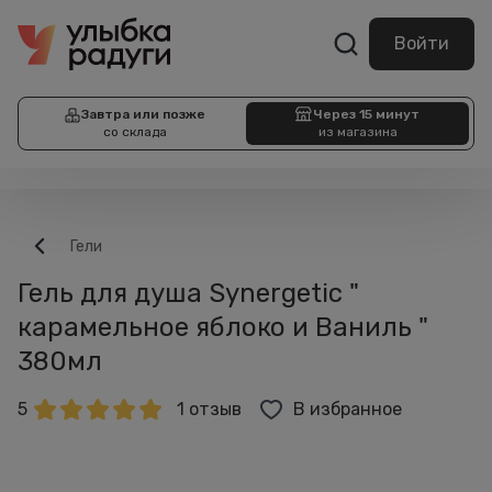
Войти
Завтра или позже
Через 15 минут
со склада
из магазина
Гели
Гель для душа Synergetic "
карамельное яблоко и Ваниль "
380мл
5
1 отзыв
В избранное