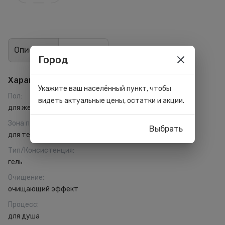
Описание
Отзывы
1
Город
Характеристики
Укажите ваш населённый пункт, чтобы
Пол
:
видеть актуальные цены, остатки и акции.
для женщин
Зона применения
:
Выбрать
для тела
Тип/Консистенция
:
гель
Очищение
:
очищающий эффект
Процесс
:
для душа