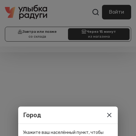
Войти
Завтра или позже
Через 15 минут
со склада
из магазина
Город
Укажите ваш населённый пункт, чтобы