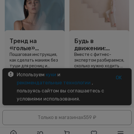
Тренд на
Будь в
«голые»
движении:
ресницы: как
сколько нужно
Пошаговая инструкция,
Вместе с фитнес-
как сделать макияж без
экспертом разбираемся,
выглядеть
шагов для
туши для ресниц и
сколько нужно ходить и
свежо, не
красоты и
звёздный образ для
как легко добавить
Используем
куки
и
используя тушь
здоровья
вдохновения.
движение в жизнь.
OK
3 минуты
5 минут
рекомендательные технологии
,
Советы
Советы
пользуясь сайтом вы соглашаетесь с
условиями использования.
Только в магазинах
559 ₽