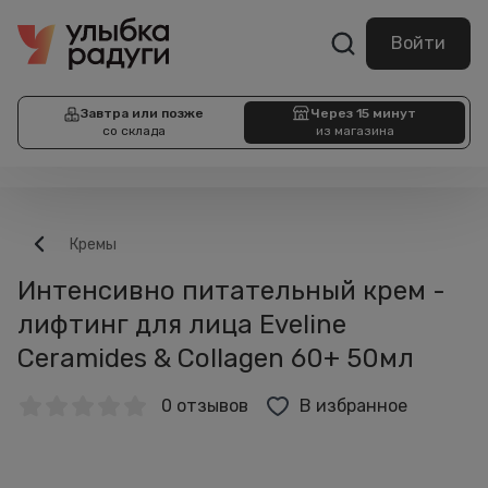
Войти
Завтра или позже
Через 15 минут
со склада
из магазина
Кремы
Интенсивно питательный крем -
лифтинг для лица Eveline
Ceramides & Collagen 60+ 50мл
0 отзывов
В избранное