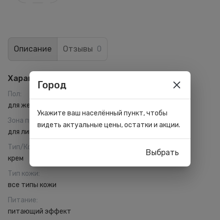
Описание
Отзывы
0
Характеристики
Город
Пол
:
для женщин
Укажите ваш населённый пункт, чтобы
Зона применения
:
видеть актуальные цены, остатки и акции.
для лица
Тип/Консистенция
:
Выбрать
крем
Тип кожи
:
все типы кожи
Питание
:
питающий эффект