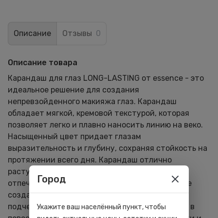
Описание
Отзывы
0
Описание товара
Карандаш для глаз LONG-LASTING от essence - это
идеальное решение для создания
непревзойденного макияжа глаз. Карандаш
обладает мягкой, кремовой текстурой, которая
позволяет легко и плавно наносить линию на веко.
Насыщенный цвет придает глазам
выразительность и глубину, сохраняя стойкость на
протяжении всего дня. Карандаш отлично
растушевывается, не размазывается, не
Город
отпечатывается и не скатывается. Вы сможете
создать тонкие и ровные линии, которые
подчеркнут естественную красоту ваших глаз в
Укажите ваш населённый пункт, чтобы