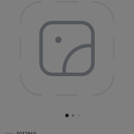
Арт.
3037869