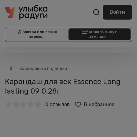
Войти
Завтра или позже
Через 15 минут
со склада
из магазина
Карандаши и подводки
Карандаш для век Essence Long
lasting 09 0,28г
0 отзывов
В избранное