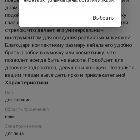
повседневном макияже или же добавят яркости и
видеть актуальные цены, остатки и акции.
драматичности вечернему образу.Карандаш
подойдет для нанесения на слизистую оболочку
Выбрать
глаз и межресничного пространства, а также для
стрелок, что делает его универсальным
инструментом для создания различных макияжей.
Благодаря компактному размеру кайала его удобно
брать с собой в сумочку или косметичку, что
позволит всегда быть на высоте. Подойдет для
девочек-подростков, девушек и женщин. Позвольте
вашим глазам выглядеть ярко и привлекательно!
Характеристики
Пол
:
для женщин
Область применения
:
веки
Зона применения
:
для лица