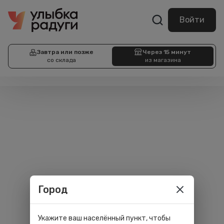
Войти
Завтра или позже
Через 15 минут
со склада
из магазина
Город
Укажите ваш населённый пункт, чтобы