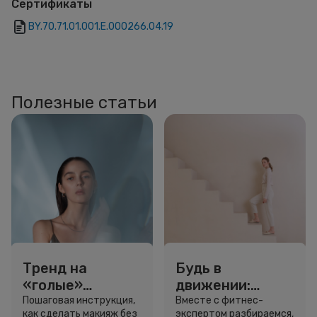
Сертификаты
BY.70.71.01.001.E.000266.04.19
Полезные статьи
Тренд на
Будь в
«голые»
движении:
ресницы: как
сколько нужно
Пошаговая инструкция,
Вместе с фитнес-
как сделать макияж без
экспертом разбираемся,