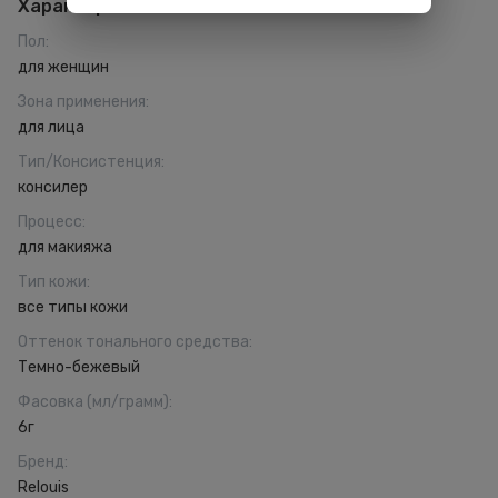
Характеристики
Пол
:
для женщин
Зона применения
:
для лица
Тип/Консистенция
:
консилер
Процесс
:
для макияжа
Тип кожи
:
все типы кожи
Оттенок тонального средства
:
Темно-бежевый
Фасовка (мл/грамм)
:
6г
Бренд
:
Relouis