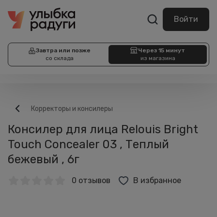
Войти
Завтра или позже
Через 15 минут
со склада
из магазина
Корректоры и консилеры
Консилер для лица Relouis Bright
Touch Concealer 03 , Теплый
бежевый , 6г
0 отзывов
В избранное