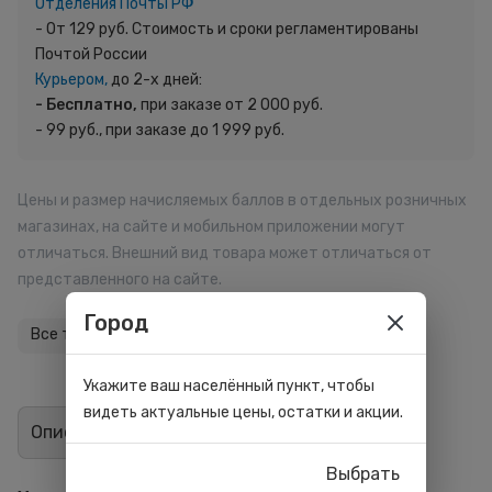
Отделения Почты РФ
- От 129 руб. Стоимость и сроки регламентированы
Почтой России
Курьером,
до 2-х дней:
- Бесплатно,
при заказе от 2 000 руб.
- 99 руб., при заказе до 1 999 руб.
Цены и размер начисляемых баллов в отдельных розничных
магазинах, на сайте и мобильном приложении могут
отличаться. Внешний вид товара может отличаться от
представленного на сайте.
Город
Все товары бренда
Укажите ваш населённый пункт, чтобы
видеть актуальные цены, остатки и акции.
Описание
Отзывы
0
Выбрать