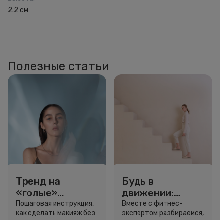
2.2 см
Полезные статьи
Тренд на
Будь в
«голые»
движении:
ресницы: как
сколько нужно
Пошаговая инструкция,
Вместе с фитнес-
как сделать макияж без
экспертом разбираемся,
выглядеть
шагов для