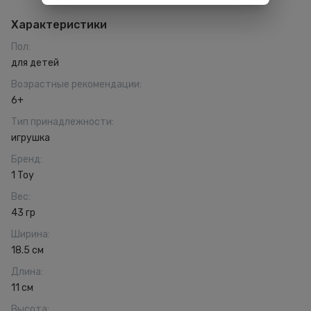
Характеристики
Пол
:
для детей
Возрастные рекомендации
:
6+
Тип принадлежности
:
игрушка
Бренд
:
1 Toy
Вес
:
43 гр
Ширина
:
18.5 см
Длина
:
11 см
Высота
: