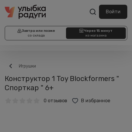
Войти
Завтра или позже
Через 15 минут
со склада
из магазина
Игрушки
Конструктор 1 Toy Blockformers "
Спорткар " 6+
0 отзывов
В избранное