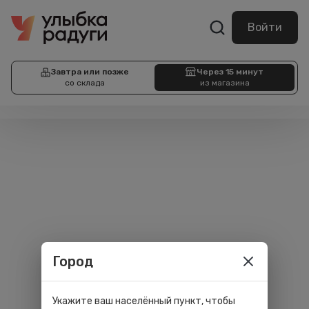
Войти
Завтра или позже
Через 15 минут
со склада
из магазина
Город
Укажите ваш населённый пункт, чтобы