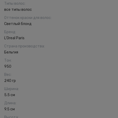
Типы волос
:
все типы волос
Оттенок краски для волос
:
Светлый блонд
Бренд
:
L'Oreal Paris
Страна производства
:
Бельгия
Тон
:
950
Вес
:
240 гр
Ширина
:
5.5 см
Длина
:
9.5 см
Высота
: