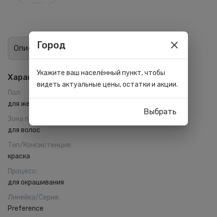
Город
Описание
Отзывы
4
Укажите ваш населённый пункт, чтобы
Характеристики
видеть актуальные цены, остатки и акции.
Пол
:
для женщин
Выбрать
Зона применения
:
для волос
Тип/Консистенция
:
краска
Процесс
:
для окрашивания
Линейка/Серия
:
Preference