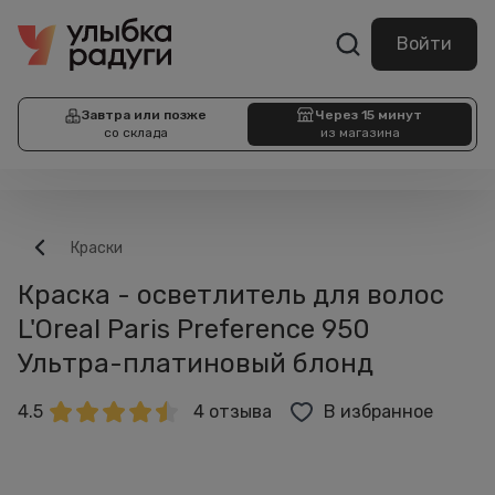
Войти
Завтра или позже
Через 15 минут
со склада
из магазина
Краски
Краска - осветлитель для волос
L'Oreal Paris Preference 950
Ультра-платиновый блонд
4.5
4 отзыва
В избранное