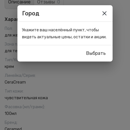
Описание
Отзывы
0
Город
Характеристики
Пол
:
Укажите ваш населённый пункт, чтобы
для женщин
видеть актуальные цены, остатки и акции.
Зона применения
:
для тела
Выбрать
Тип/Консистенция
:
крем
Линейка/Серия
:
CeraCream
Тип кожи
:
чувствительная кожа
Фасовка (мл/грамм)
:
100мл
Бренд
:
Ceramed