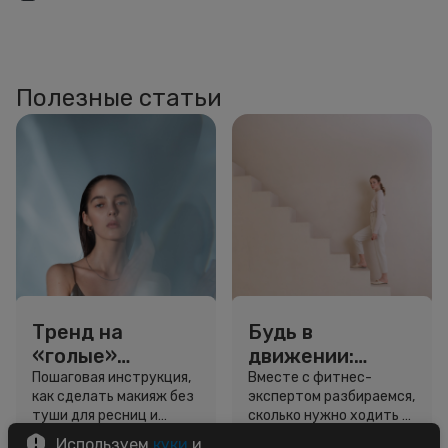
Полезные статьи
Тренд на
Будь в
«голые»
движении:
ресницы: как
сколько нужно
Пошаговая инструкция,
Вместе с фитнес-
как сделать макияж без
экспертом разбираемся,
выглядеть
шагов для
туши для ресниц и
сколько нужно ходить и
свежо, не
красоты и
звёздный образ для
как легко добавить
Используем
куки
и