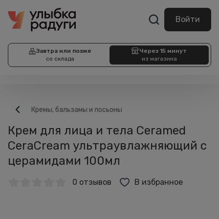
Войти
Завтра или позже
Через 15 минут
со склада
из магазина
Кремы, бальзамы и лосьоны
Крем для лица и тела Ceramed
CeraCream ультраувлажняющий с
церамидами 100мл
0 отзывов
В избранное