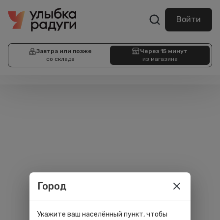
Войти
Завтра или позже
Через 15 минут
со склада
из магазина
Город
Укажите ваш населённый пункт, чтобы