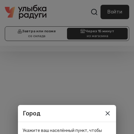
Войти
Завтра или позже
Через 15 минут
со склада
из магазина
Город
Укажите ваш населённый пункт, чтобы