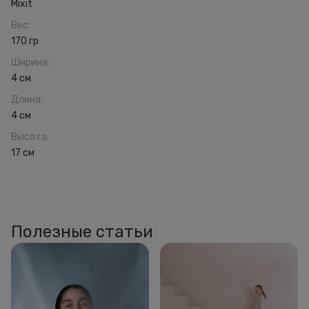
Mixit
Вес
:
170 гр
Ширина
:
4 см
Длина
:
4 см
Высота
:
17 см
Полезные статьи