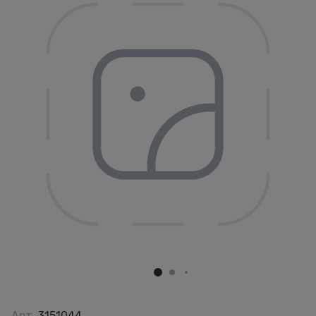
Арт.
3151044