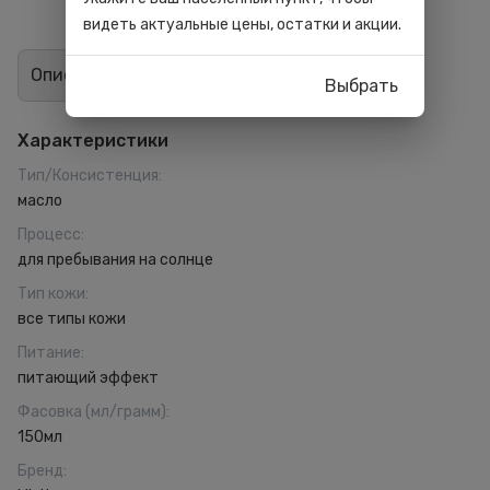
видеть актуальные цены, остатки и акции.
Описание
Отзывы
0
Выбрать
Характеристики
Тип/Консистенция
:
масло
Процесс
:
для пребывания на солнце
Тип кожи
:
все типы кожи
Питание
:
питающий эффект
Фасовка (мл/грамм)
:
150мл
Бренд
: