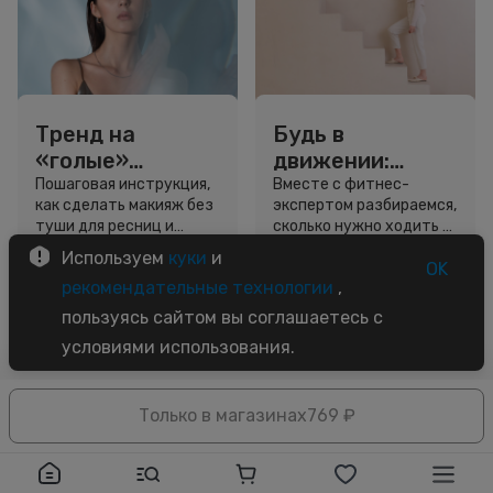
Тренд на
Будь в
«голые»
движении:
ресницы: как
сколько нужно
Пошаговая инструкция,
Вместе с фитнес-
как сделать макияж без
экспертом разбираемся,
выглядеть
шагов для
туши для ресниц и
сколько нужно ходить и
свежо, не
красоты и
звёздный образ для
как легко добавить
Используем
куки
и
используя тушь
здоровья
вдохновения.
движение в жизнь.
OK
3 минуты
5 минут
рекомендательные технологии
,
Советы
Советы
пользуясь сайтом вы соглашаетесь с
условиями использования.
Только в магазинах
769 ₽