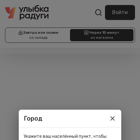
Войти
Завтра или позже
Через 15 минут
со склада
из магазина
Город
Укажите ваш населённый пункт, чтобы