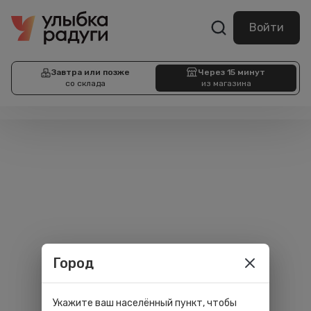
Войти
Завтра или позже
Через 15 минут
со склада
из магазина
Город
Укажите ваш населённый пункт, чтобы