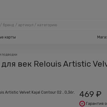
ые карты
Мага
и подводки
 век Relouis Artistic Velve
469
₽
Гарантия 