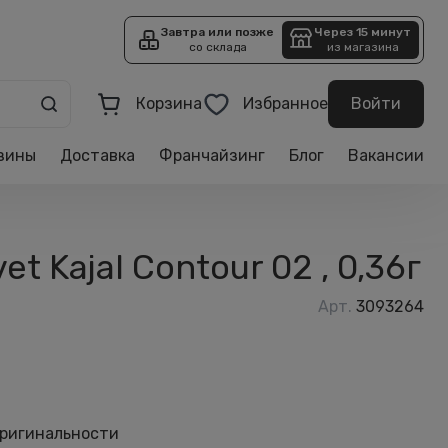
Завтра или позже
Через 15 минут
со склада
из магазина
Корзина
Избранное
Войти
зины
Доставка
Франчайзинг
Блог
Вакансии
t Kajal Contour 02 , 0,36г
Арт.
3093264
оригинальности