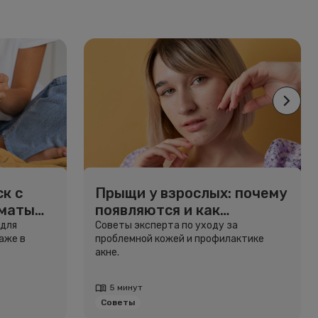
к с
Прыщи у взрослых: почему
рматы
появляются и как
избавиться
 для
Советы эксперта по уходу за
аже в
проблемной кожей и профилактике
акне.
5 минут
Советы