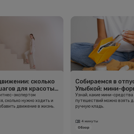
движении: сколько
Собираемся в отпус
шагов для красоты
Улыбкой: мини-фо
вья
для путешествий
фитнес-экспертом
Узнай, какие мини-средства
я, сколько нужно ходить и
путешествий можно взять д
добавить движение в жизнь.
ручную кладь.
4 минуты
Обзор