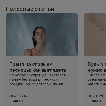
Полезные статьи
Тренд на «голые»
Будь в 
ресницы: как выглядеть
нужно 
свежо, не используя тушь
и здоро
Пошаговая инструкция, как сделать
Вместе с 
макияж без туши для ресниц и
разбираемс
звёздный образ для вдохновения.
как легко 
3 минуты
5 минут
Советы
Советы