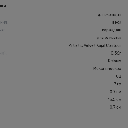
ики
для женщин
ения
:
веки
ия
:
карандаш
для макияжа
Artistic Velvet Kajal Contour
мм)
:
0,36г
Relouis
Механическое
02
7 гр
0.7 см
13.5 см
0.7 см