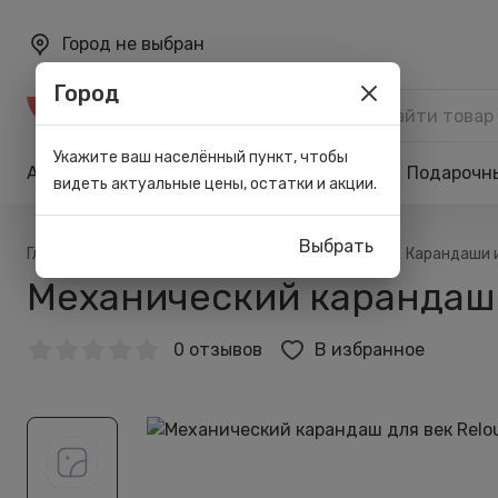
Город не выбран
Город
Каталог
Укажите ваш населённый пункт, чтобы
Акции
Бренды
Карта лояльности
Подарочн
видеть актуальные цены, остатки и акции.
Выбрать
/
/
/
/
Главная
Каталог
Макияж
Для глаз
Карандаши 
Механический карандаш для
0 отзывов
В избранное