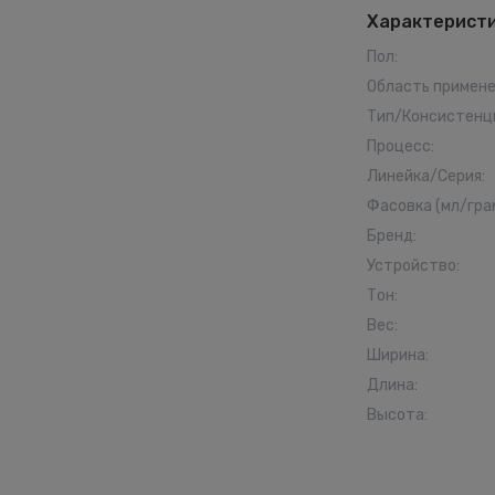
Характерист
Пол
:
Область примен
Тип/Консистенц
Процесс
:
Линейка/Серия
:
Фасовка (мл/гра
Бренд
:
Устройство
:
Тон
:
Вес
:
Ширина
:
Длина
:
Высота
: