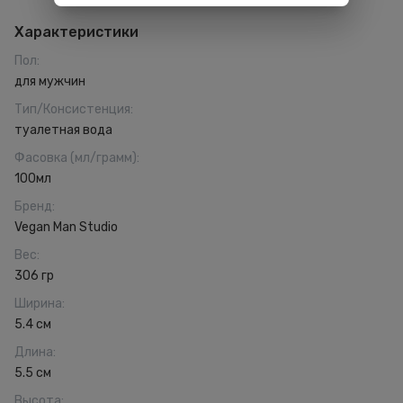
Характеристики
Пол
:
для мужчин
Тип/Консистенция
:
туалетная вода
Фасовка (мл/грамм)
:
100мл
Бренд
:
Vegan Man Studio
Вес
:
306 гр
Ширина
:
5.4 см
Длина
:
5.5 см
Высота
: