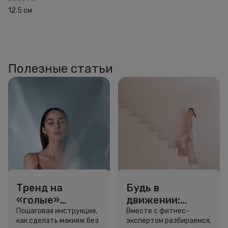
12.5 см
Полезные статьи
Тренд на
Будь в
«голые»
движении:
ресницы: как
сколько нужно
Пошаговая инструкция,
Вместе с фитнес-
как сделать макияж без
экспертом разбираемся,
выглядеть
шагов для