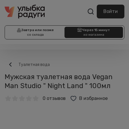
Войти
Завтра или позже
Через 15 минут
со склада
из магазина
Туалетная вода
Мужская туалетная вода Vegan
Man Studio " Night Land " 100мл
0 отзывов
В избранное