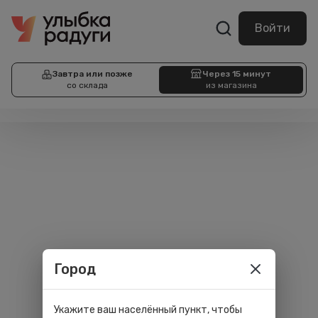
Войти
Завтра или позже
Через 15 минут
со склада
из магазина
Город
Укажите ваш населённый пункт, чтобы