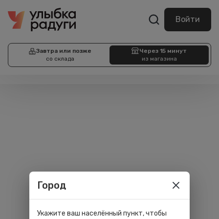
Войти
Завтра или позже
Через 15 минут
со склада
из магазина
Город
Укажите ваш населённый пункт, чтобы