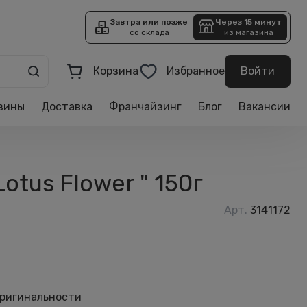
Завтра или позже
Через 15 минут
со склада
из магазина
Корзина
Избранное
Войти
зины
Доставка
Франчайзинг
Блог
Вакансии
tus Flower " 150г
Арт.
3141172
оригинальности