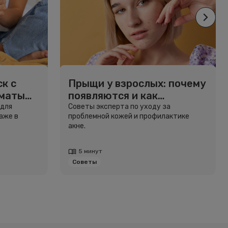
к с
Прыщи у взрослых: почему
рматы
появляются и как
избавиться
 для
Советы эксперта по уходу за
аже в
проблемной кожей и профилактике
акне.
5 минут
Советы