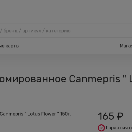
ые карты
Мага
ированное Canmepris " Lo
165
₽
Гарантия 