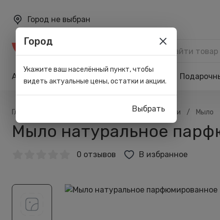
Город не выбран
Город
Каталог
Укажите ваш населённый пункт, чтобы
Акции
Бренды
Карта лояльности
Подарочн
видеть актуальные цены, остатки и акции.
Выбрать
/
/
/
/
Главная
Каталог
Тело
Для душа и бани
Мыло
Мыло натуральное парфюм
0 отзывов
В избранное