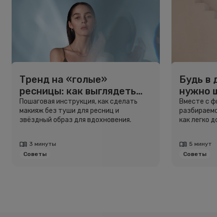
Тренд на «голые»
Будь в 
ресницы: как выглядеть
нужно 
свежо, не используя тушь
и здоро
Пошаговая инструкция, как сделать
Вместе с 
макияж без туши для ресниц и
разбираемс
звёздный образ для вдохновения.
как легко 
3 минуты
5 минут
Советы
Советы