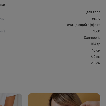
ики
:
для тела
ия
:
мыло
очищающий эффект
мм)
:
150г
Canmepris
154 гр
10 см
6.2 см
2.5 см