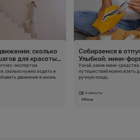
движении: сколько
Собираемся в отпус
шагов для красоты
Улыбкой: мини-фо
вья
для путешествий
фитнес-экспертом
Узнай, какие мини-средства
я, сколько нужно ходить и
путешествий можно взять д
добавить движение в жизнь.
ручную кладь.
4 минуты
Обзор