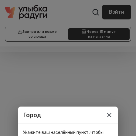
Войти
Завтра или позже
Через 15 минут
со склада
из магазина
Город
Укажите ваш населённый пункт, чтобы