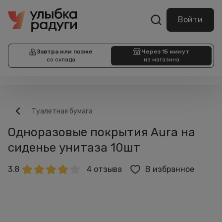
Войти
Завтра или позже
Через 15 минут
со склада
из магазина
Туалетная бумага
Одноразовые покрытия Aura на
сиденье унитаза 10шт
3.8
4 отзыва
В избранное