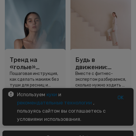
Тренд на
Будь в
«голые»
движении:
ресницы: как
сколько нужно
Пошаговая инструкция,
Вместе с фитнес-
как сделать макияж без
экспертом разбираемся,
выглядеть
шагов для
туши для ресниц и
сколько нужно ходить и
свежо, не
красоты и
звёздный образ для
как легко добавить
Используем
куки
и
используя тушь
здоровья
вдохновения.
движение в жизнь.
OK
3 минуты
5 минут
рекомендательные технологии
,
Советы
Советы
пользуясь сайтом вы соглашаетесь с
условиями использования.