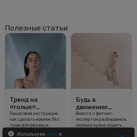
Полезные статьи
Тренд на
Будь в
«голые»
движении:
ресницы: как
сколько нужно
Пошаговая инструкция,
Вместе с фитнес-
как сделать макияж без
экспертом разбираемся,
выглядеть
шагов для
туши для ресниц и
сколько нужно ходить и
свежо, не
красоты и
звёздный образ для
как легко добавить
Используем
куки
и
используя тушь
здоровья
вдохновения.
движение в жизнь.