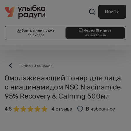
Войти
Завтра или позже
Через 15 минут
со склада
из магазина
Тоники и лосьоны
Омолаживающий тонер для лица
с ниацинамидом NSC Niacinamide
95% Recovery & Calming 500мл
4.8
4 отзыва
В избранное