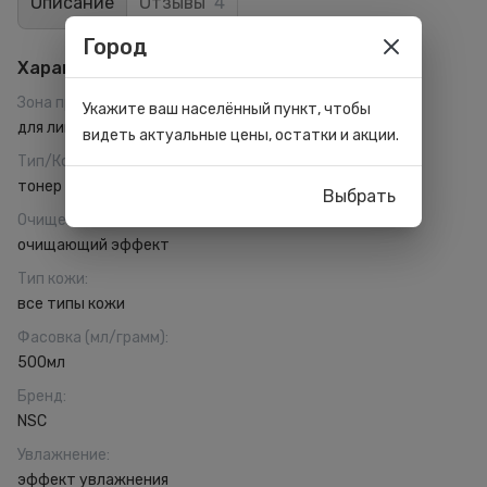
Описание
Отзывы
4
Город
Характеристики
Зона применения
:
Укажите ваш населённый пункт, чтобы
для лица
видеть актуальные цены, остатки и акции.
Тип/Консистенция
:
тонер
Выбрать
Очищение
:
очищающий эффект
Тип кожи
:
все типы кожи
Фасовка (мл/грамм)
:
500мл
Бренд
:
NSC
Увлажнение
:
эффект увлажнения