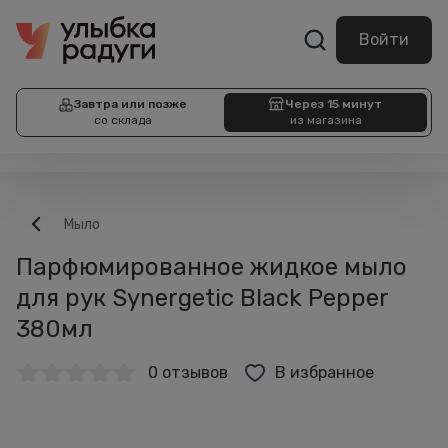
Войти
Завтра или позже
Через 15 минут
со склада
из магазина
Мыло
Парфюмированное жидкое мыло
для рук Synergetic Black Pepper
380мл
0 отзывов
В избранное