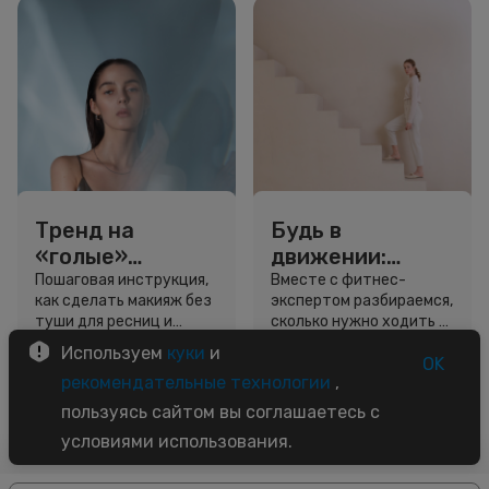
Тренд на
Будь в
«голые»
движении:
ресницы: как
сколько нужно
Пошаговая инструкция,
Вместе с фитнес-
как сделать макияж без
экспертом разбираемся,
выглядеть
шагов для
туши для ресниц и
сколько нужно ходить и
свежо, не
красоты и
звёздный образ для
как легко добавить
Используем
куки
и
используя тушь
здоровья
вдохновения.
движение в жизнь.
OK
3 минуты
5 минут
рекомендательные технологии
,
Советы
Советы
пользуясь сайтом вы соглашаетесь с
условиями использования.