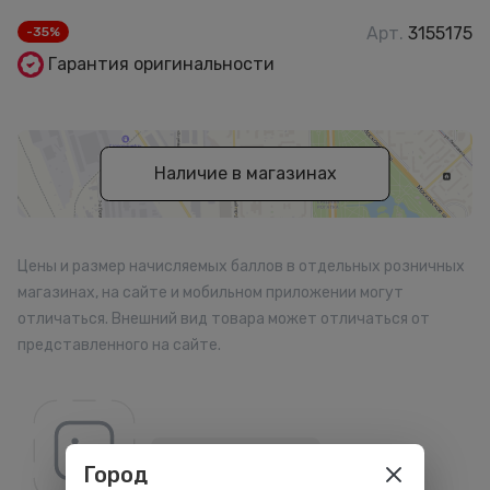
Арт.
3155175
-35%
Гарантия оригинальности
Наличие в магазинах
Цены и размер начисляемых баллов в отдельных розничных
магазинах, на сайте и мобильном приложении могут
отличаться. Внешний вид товара может отличаться от
представленного на сайте.
Все товары бренда
Город