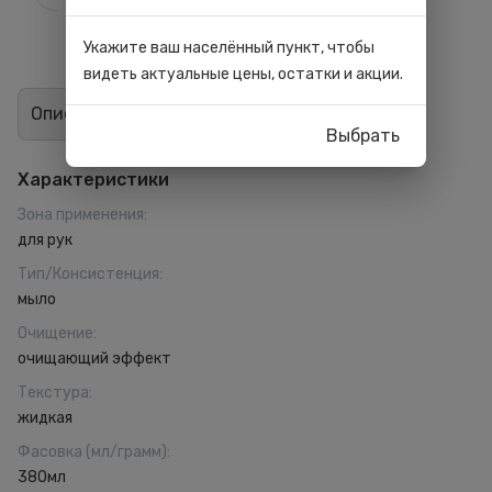
Укажите ваш населённый пункт, чтобы
видеть актуальные цены, остатки и акции.
Описание
Отзывы
0
Выбрать
Характеристики
Зона применения
:
для рук
Тип/Консистенция
:
мыло
Очищение
:
очищающий эффект
Текстура
:
жидкая
Фасовка (мл/грамм)
:
380мл