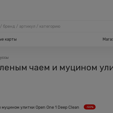
ые карты
Мага
муссы
леным чаем и муцином ули
-50%