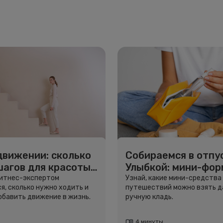
движении: сколько
Собираемся в отпус
шагов для красоты
Улыбкой: мини-фо
вья
для путешествий
фитнес-экспертом
Узнай, какие мини-средства
я, сколько нужно ходить и
путешествий можно взять д
добавить движение в жизнь.
ручную кладь.
4 минуты