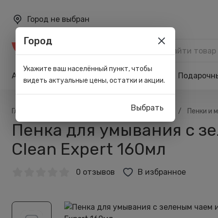
Город не выбран
Город
Каталог
Укажите ваш населённый пункт, чтобы
Акции
Бренды
Карта лояльности
Подарочн
видеть актуальные цены, остатки и акции.
Выбрать
/
/
/
/
Главная
Каталог
Лицо
Для умывания
Пенки и 
Пенка для умывания с зе
Clean Expert 160мл
0 отзывов
В избранное