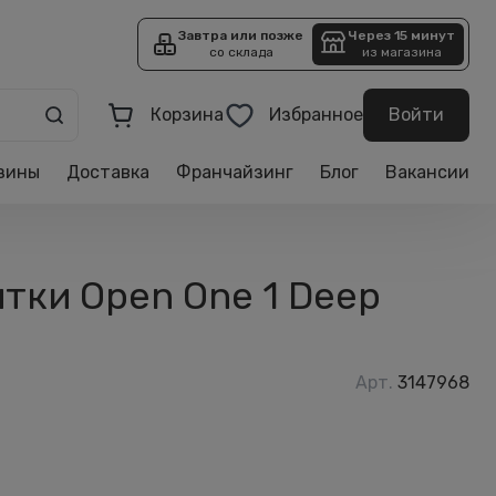
Завтра или позже
Через 15 минут
со склада
из магазина
Корзина
Избранное
Войти
зины
Доставка
Франчайзинг
Блог
Вакансии
тки Open One 1 Deep
Арт.
3147968