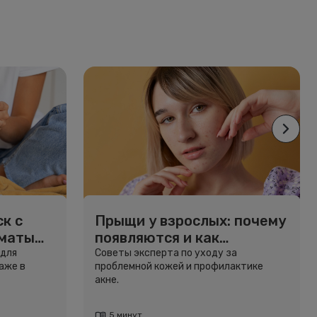
к с
Прыщи у взрослых: почему
рматы
появляются и как
избавиться
 для
Советы эксперта по уходу за
аже в
проблемной кожей и профилактике
акне.
5 минут