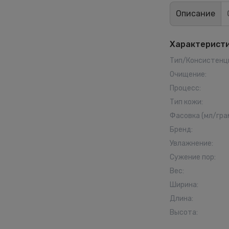
Описание
Характерист
Тип/Консистенц
Очищение
:
Процесс
:
Тип кожи
:
Фасовка (мл/гра
Бренд
:
Увлажнение
:
Сужение пор
:
Вес
:
Ширина
:
Длина
:
Высота
: