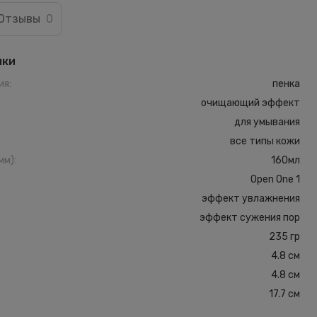
Отзывы
0
ики
ия
:
пенка
очищающий эффект
для умывания
все типы кожи
мм)
:
160мл
Open One 1
эффект увлажнения
эффект сужения пор
235 гр
4.8 см
4.8 см
17.7 см