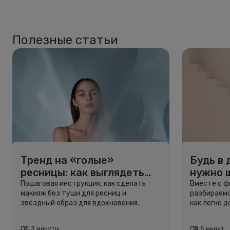
Полезные статьи
Тренд на «голые»
Будь в 
ресницы: как выглядеть
нужно 
свежо, не используя тушь
и здоро
Пошаговая инструкция, как сделать
Вместе с 
макияж без туши для ресниц и
разбираемс
звёздный образ для вдохновения.
как легко 
3 минуты
5 минут