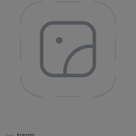
Арт.
3149119