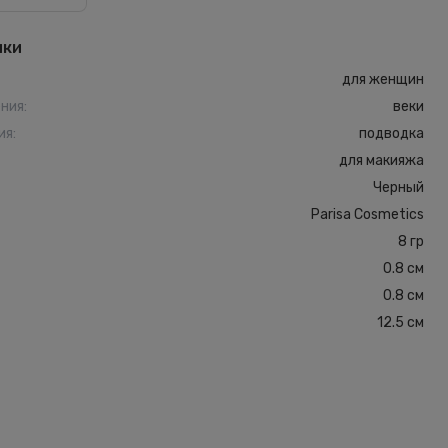
ики
для женщин
ения
:
веки
ия
:
подводка
для макияжа
Черный
Parisa Cosmetics
8 гр
0.8 см
0.8 см
12.5 см