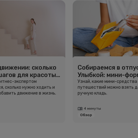
движении: сколько
Собираемся в отпус
шагов для красоты
Улыбкой: мини-фо
вья
для путешествий
фитнес-экспертом
Узнай, какие мини-средства
я, сколько нужно ходить и
путешествий можно взять д
добавить движение в жизнь.
ручную кладь.
4 минуты
Обзор