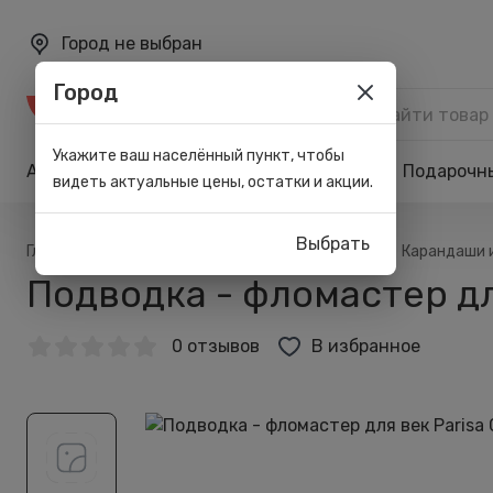
Город не выбран
Город
Каталог
Укажите ваш населённый пункт, чтобы
Акции
Бренды
Карта лояльности
Подарочн
видеть актуальные цены, остатки и акции.
Выбрать
/
/
/
/
Главная
Каталог
Макияж
Для глаз
Карандаши 
Подводка - фломастер дл
0 отзывов
В избранное