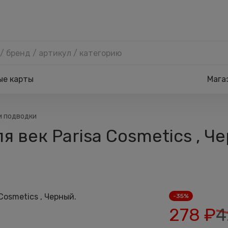
ые карты
Мага
и подводки
я век Parisa Cosmetics , Ч
-35%
278
₽
4