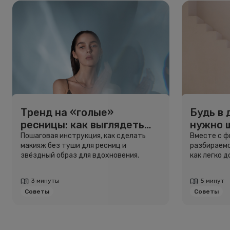
Тренд на «голые»
Будь в 
ресницы: как выглядеть
нужно 
свежо, не используя тушь
и здоро
Пошаговая инструкция, как сделать
Вместе с 
макияж без туши для ресниц и
разбираемс
звёздный образ для вдохновения.
как легко 
3 минуты
5 минут
Советы
Советы