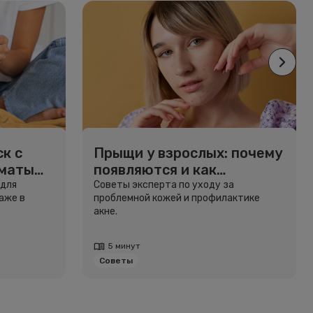
к с
Прыщи у взрослых: почему
рматы
появляются и как
избавиться
 для
Советы эксперта по уходу за
аже в
проблемной кожей и профилактике
акне.
5 минут
Советы