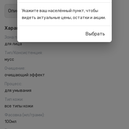
Описание
Отзывы
0
Укажите ваш населённый пункт, чтобы
видеть актуальные цены, остатки и акции.
Характеристики
Выбрать
Зона применения
:
для лица
Тип/Консистенция
:
мусс
Очищение
:
очищающий эффект
Процесс
:
для умывания
Тип кожи
:
все типы кожи
Фасовка (мл/грамм)
:
100мл