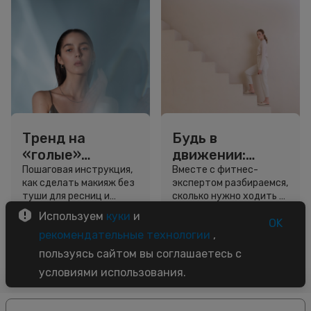
Тренд на
Будь в
«голые»
движении:
ресницы: как
сколько нужно
Пошаговая инструкция,
Вместе с фитнес-
как сделать макияж без
экспертом разбираемся,
выглядеть
шагов для
туши для ресниц и
сколько нужно ходить и
свежо, не
красоты и
звёздный образ для
как легко добавить
Используем
куки
и
используя тушь
здоровья
вдохновения.
движение в жизнь.
OK
3 минуты
5 минут
рекомендательные технологии
,
Советы
Советы
пользуясь сайтом вы соглашаетесь с
условиями использования.