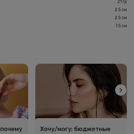
21 гр
2.5 см
2.5 см
7.5 см
 почему
Хочу/могу: бюджетные