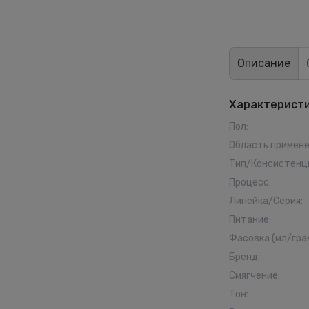
Описание
Характерист
Пол
:
Область примен
Тип/Консистенц
Процесс
:
Линейка/Серия
:
Питание
:
Фасовка (мл/гра
Бренд
:
Смягчение
:
Тон
: