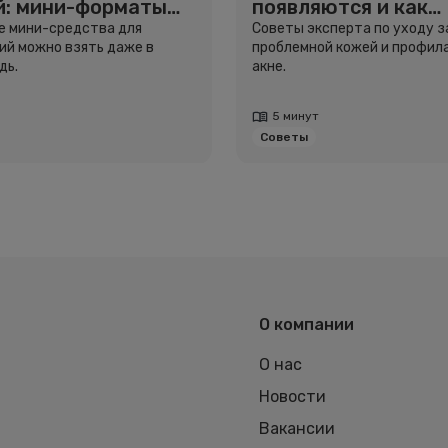
й: мини-форматы
появляются и как
тешествий
избавиться
ие мини-средства для
Советы эксперта по уходу з
й можно взять даже в
проблемной кожей и профил
дь.
акне.
5 минут
Советы
О компании
О нас
Новости
Вакансии