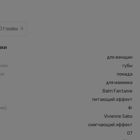
Отзывы
4
ики
для женщин
ения
:
губы
ия
:
помада
для макияжа
Balm Fantaisie
питающий эффект
мм)
:
4г
Vivienne Sabo
смягчающий эффект
07