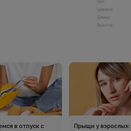
Вес
:
Ширина
:
Длина
:
Высота
:
мся в отпуск с
Прыщи у взрослых: