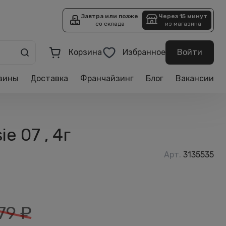
Завтра или позже
Через 15 минут
со склада
из магазина
Корзина
Избранное
Войти
зины
Доставка
Франчайзинг
Блог
Вакансии
e 07 , 4г
Арт.
3135535
79
₽