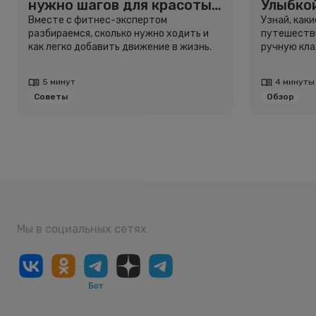
нужно шагов для красоты
Улыбко
и здоровья
для пу
Вместе с фитнес-экспертом
Узнай, как
разбираемся, сколько нужно ходить и
путешестви
как легко добавить движение в жизнь.
ручную кла
5 минут
4 минуты
Советы
Обзор
Мы в социальных сетях