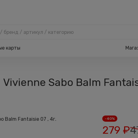
ые карты
Мага
Vivienne Sabo Balm Fantaisi
-40%
279
₽
4