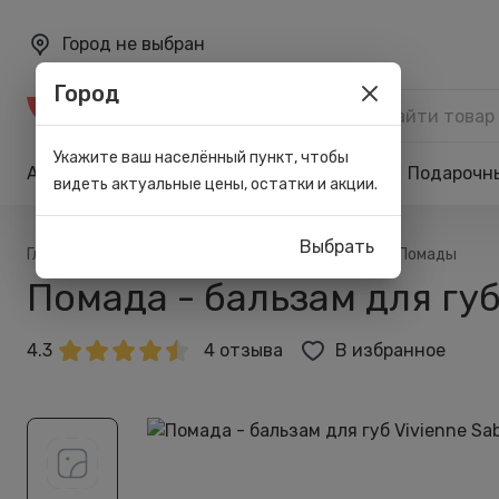
Город не выбран
Город
Каталог
Укажите ваш населённый пункт, чтобы
Акции
Бренды
Карта лояльности
Подарочн
видеть актуальные цены, остатки и акции.
Выбрать
/
/
/
/
Главная
Каталог
Макияж
Для губ
Помады
Помада - бальзам для губ 
4.3
4 отзыва
В избранное