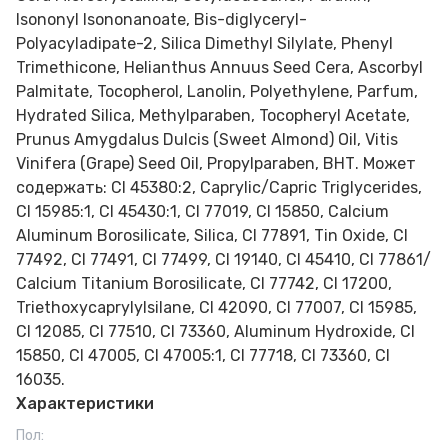
Isononyl Isononanoate, Bis-diglyceryl-
Polyacyladipate-2, Silica Dimethyl Silylate, Phenyl
Trimethicone, Helianthus Annuus Seed Cera, Ascorbyl
Palmitate, Tocopherol, Lanolin, Polyethylene, Parfum,
Hydrated Silica, Methylparaben, Tocopheryl Acetate,
Prunus Amygdalus Dulcis (Sweet Almond) Oil, Vitis
Vinifera (Grape) Seed Oil, Propylparaben, ВНТ. Может
содержать: CI 45380:2, Caprylic/Capric Triglycerides,
CI 15985:1, CI 45430:1, CI 77019, CI 15850, Calcium
Aluminum Borosilicate, Silica, CI 77891, Tin Oxide, CI
77492, CI 77491, CI 77499, CI 19140, CI 45410, CI 77861/
Calcium Titanium Borosilicate, CI 77742, CI 17200,
Triethoxycaprylylsilane, CI 42090, CI 77007, CI 15985,
CI 12085, CI 77510, CI 73360, Aluminum Hydroxide, CI
15850, CI 47005, CI 47005:1, CI 77718, CI 73360, CI
16035.
Характеристики
Пол
: