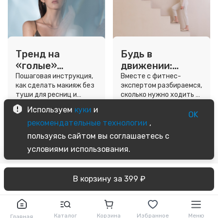
Тренд на
Будь в
«голые»
движении:
ресницы: как
сколько нужно
Пошаговая инструкция,
Вместе с фитнес-
как сделать макияж без
экспертом разбираемся,
выглядеть
шагов для
туши для ресниц и
сколько нужно ходить и
свежо, не
красоты и
звёздный образ для
как легко добавить
Используем
куки
и
используя тушь
здоровья
вдохновения.
движение в жизнь.
OK
3 минуты
5 минут
рекомендательные технологии
,
Советы
Советы
пользуясь сайтом вы соглашаетесь с
условиями использования.
В корзину за 399 ₽
Каталог
Корзина
Избранное
Меню
Главная