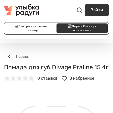
Войти
Завтра или позже
Через 15 минут
со склада
из магазина
Помады
Помада для губ Divage Praline 15 4г
0 отзывов
В избранное