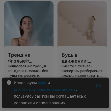
Тренд на
Будь в
«голые»
движении:
ресницы: как
сколько нужно
Пошаговая инструкция,
Вместе с фитнес-
как сделать макияж без
экспертом разбираемся,
выглядеть
шагов для
туши для ресниц и
сколько нужно ходить и
свежо, не
красоты и
звёздный образ для
как легко добавить
Используем
куки
и
используя тушь
здоровья
вдохновения.
движение в жизнь.
OK
3 минуты
5 минут
рекомендательные технологии
,
Советы
Советы
пользуясь сайтом вы соглашаетесь с
условиями использования.