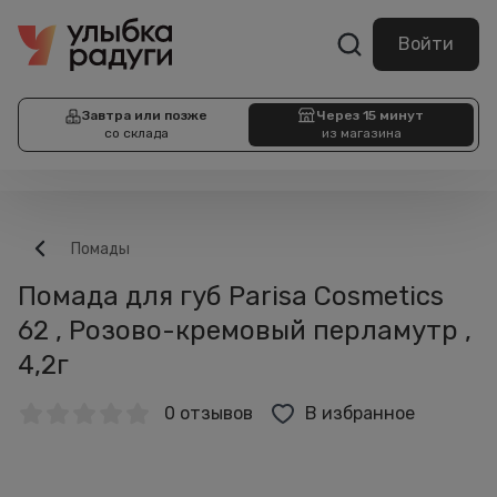
Войти
Завтра или позже
Через 15 минут
со склада
из магазина
Помады
Помада для губ Parisa Cosmetics
62 , Розово-кремовый перламутр ,
4,2г
0 отзывов
В избранное