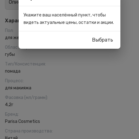
Описание
Отзывы
0
Укажите ваш населённый пункт, чтобы
Характеристики
видеть актуальные цены, остатки и акции.
Пол
:
для женщин
Выбрать
Область применения
:
губы
Тип/Консистенция
:
помада
Процесс
:
для макияжа
Фасовка (мл/грамм)
:
4,2г
Бренд
:
Parisa Cosmetics
Страна производства
:
Китай