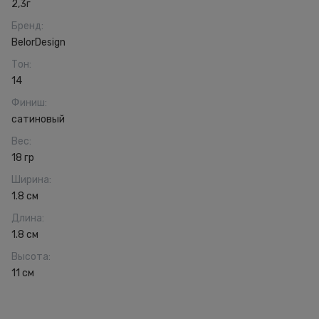
2,3г
Бренд
:
BelorDesign
Тон
:
14
Финиш
:
сатиновый
Вес
:
18 гр
Ширина
:
1.8 см
Длина
:
1.8 см
Высота
:
11 см