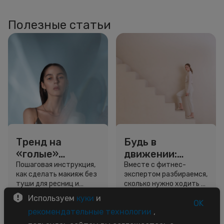
Полезные статьи
Тренд на
Будь в
«голые»
движении:
ресницы: как
сколько нужно
Пошаговая инструкция,
Вместе с фитнес-
как сделать макияж без
экспертом разбираемся,
выглядеть
шагов для
туши для ресниц и
сколько нужно ходить и
свежо, не
красоты и
звёздный образ для
как легко добавить
Используем
куки
и
используя тушь
здоровья
вдохновения.
движение в жизнь.
OK
3 минуты
5 минут
рекомендательные технологии
,
Советы
Советы