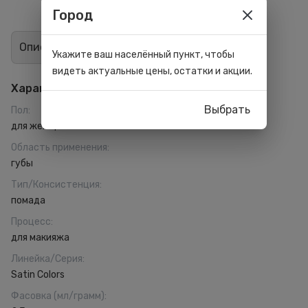
Город
Описание
Отзывы
1
Укажите ваш населённый пункт, чтобы
видеть актуальные цены, остатки и акции.
Характеристики
Выбрать
Пол
:
для женщин
Область применения
:
губы
Тип/Консистенция
:
помада
Процесс
:
для макияжа
Линейка/Серия
:
Satin Colors
Фасовка (мл/грамм)
: