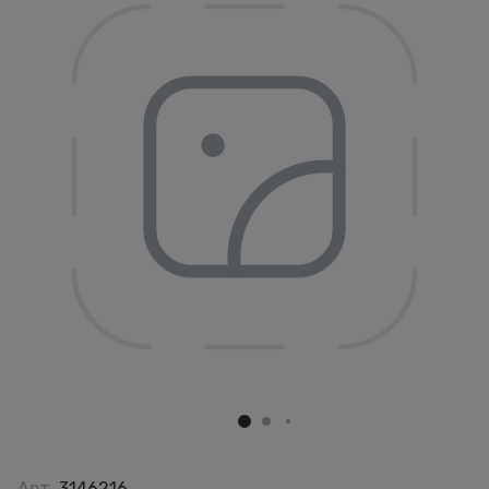
Арт.
3146216