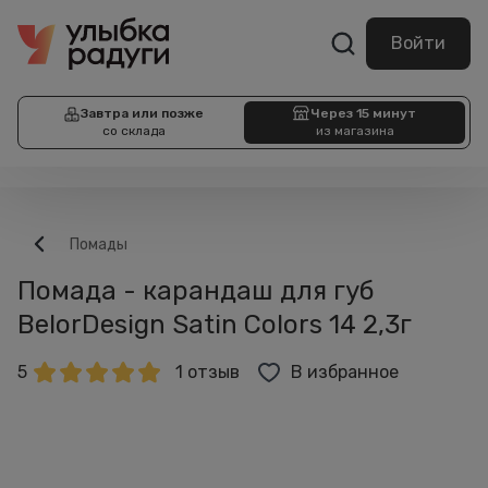
Войти
Завтра или позже
Через 15 минут
со склада
из магазина
Помады
Помада - карандаш для губ
BelorDesign Satin Colors 14 2,3г
5
1 отзыв
В избранное