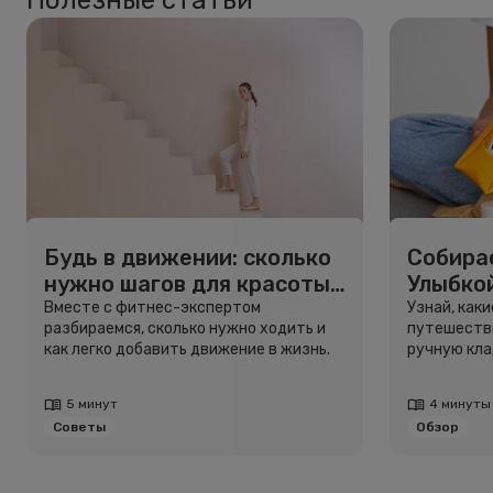
Полезные статьи
Будь в движении: сколько
Собирае
нужно шагов для красоты
Улыбко
и здоровья
для пу
Вместе с фитнес-экспертом
Узнай, как
разбираемся, сколько нужно ходить и
путешестви
как легко добавить движение в жизнь.
ручную кла
5 минут
4 минуты
Советы
Обзор