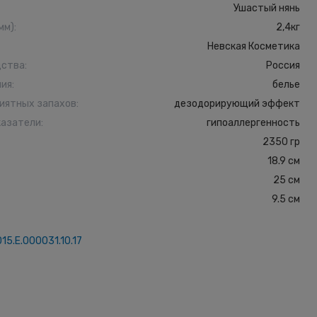
Ушастый нянь
мм)
:
2,4кг
Невская Косметика
дства
:
Россия
ния
:
белье
иятных запахов
:
дезодорирующий эффект
казатели
:
гипоаллергенность
2350 гр
18.9 см
25 см
9.5 см
15.Е.000031.10.17