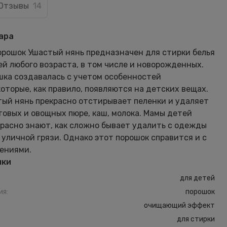
Отзывы
14
ара
рошок Ушастый нянь предназначен для стирки белья
й любого возраста, в том числе и новорожденных.
ка создавалась с учетом особенностей
которые, как правило, появляются на детских вещах.
ый нянь прекрасно отстирывает пеленки и удаляет
товых и овощных пюре, каш, молока. Мамы детей
расно знают, как сложно бывает удалить с одежды
 уличной грязи. Однако этот порошок справится и с
ениями.
ики
для детей
ия
:
порошок
очищающий эффект
для стирки