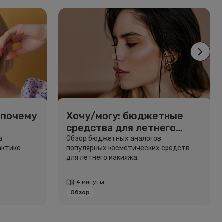
 почему
Хочу/могу: бюджетные
средства для летнего
макияжа
а
Обзор бюджетных аналогов
актике
популярных косметических средств
для летнего макияжа.
4 минуты
Обзор