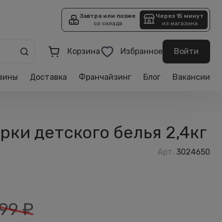
Завтра или позже
Через 15 минут
со склада
из магазина
Корзина
Избранное
Войти
зины
Доставка
Франчайзинг
Блог
Вакансии
ки детского белья 2,4кг
Арт.
3024650
99
₽