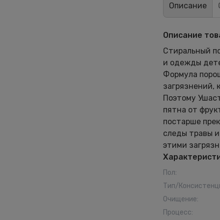
Описание
Описание тов
Стиральный по
и одежды дете
Формула порош
загрязнений, 
Поэтому Ушаст
пятна от фрук
постарше прек
следы травы и
этими загрязн
Характерист
Пол
:
Тип/Консистенц
Очищение
:
Процесс
: