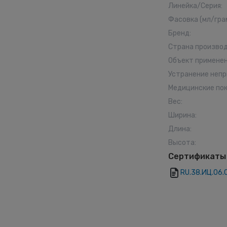
Линейка/Серия
:
Фасовка (мл/гра
Бренд
:
Страна произво
Объект примене
Устранение непр
Медицинские по
Вес
:
Ширина
:
Длина
:
Высота
:
Сертификаты
RU.38.ИЦ.06.0