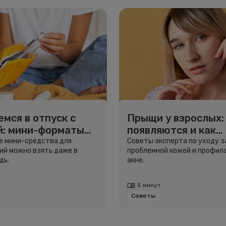
мся в отпуск с
Прыщи у взрослых:
й: мини-форматы
появляются и как
тешествий
избавиться
ие мини-средства для
Советы эксперта по уходу з
й можно взять даже в
проблемной кожей и профил
дь.
акне.
5 минут
Советы