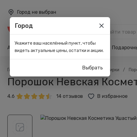
Город не выбран
Город
Каталог
Укажите ваш населённый пункт, чтобы
Акции
Бренды
Карта лояльности
Подарочн
видеть актуальные цены, остатки и акции.
Выбрать
/
/
/
/
Главная
Каталог
Всё для дома
Для стирки
Пор
Порошок Невская Космети
4.6
14 отзывов
В избранное