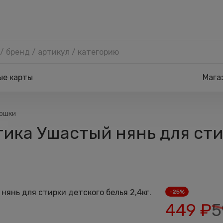
ые карты
Мага
ошки
ка Ушастый нянь для стир
-25%
449
₽
5