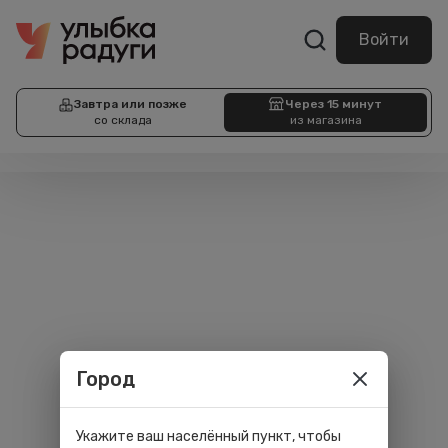
Войти
Завтра или позже
Через 15 минут
со склада
из магазина
Город
Укажите ваш населённый пункт, чтобы