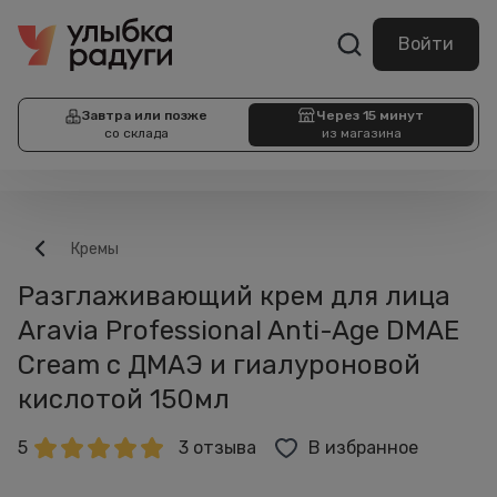
Войти
Завтра или позже
Через 15 минут
со склада
из магазина
Кремы
Разглаживающий крем для лица
Aravia Professional Anti-Age DMAE
Cream с ДМАЭ и гиалуроновой
кислотой 150мл
5
3 отзыва
В избранное