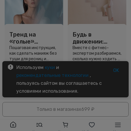
Тренд на
Будь в
«голые»
движении:
ресницы: как
сколько нужно
Пошаговая инструкция,
Вместе с фитнес-
как сделать макияж без
экспертом разбираемся,
выглядеть
шагов для
туши для ресниц и
сколько нужно ходить и
свежо, не
красоты и
звёздный образ для
как легко добавить
Используем
куки
и
используя тушь
здоровья
вдохновения.
движение в жизнь.
OK
3 минуты
5 минут
рекомендательные технологии
,
Советы
Советы
пользуясь сайтом вы соглашаетесь с
условиями использования.
Только в магазинах
699 ₽