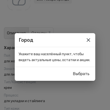
Описание
Отзывы
3
Город
Характеристики
Укажите ваш населённый пункт, чтобы
Пол
:
видеть актуальные цены, остатки и акции.
для женщин
Зона применения
:
Выбрать
для лица
Тип/Консистенция
:
крем
Процесс
:
для укладки и стайлинга
Тип кожи
: