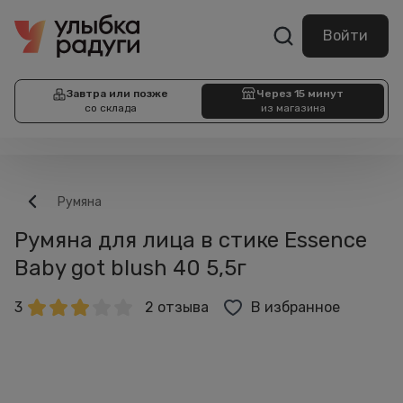
Войти
Завтра или позже
Через 15 минут
со склада
из магазина
Румяна
Румяна для лица в стике Essence
Baby got blush 40 5,5г
3
2 отзыва
В избранное