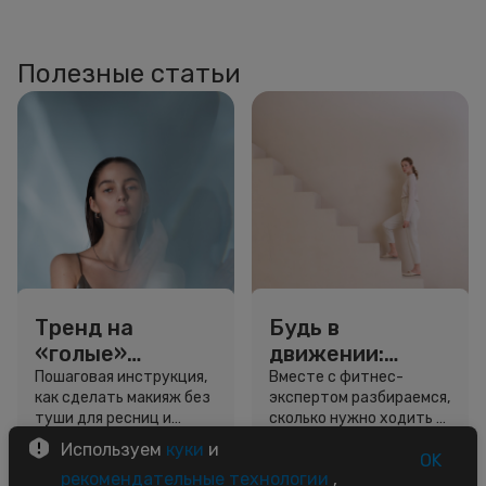
Полезные статьи
Тренд на
Будь в
«голые»
движении:
ресницы: как
сколько нужно
Пошаговая инструкция,
Вместе с фитнес-
как сделать макияж без
экспертом разбираемся,
выглядеть
шагов для
туши для ресниц и
сколько нужно ходить и
свежо, не
красоты и
звёздный образ для
как легко добавить
Используем
куки
и
используя тушь
здоровья
вдохновения.
движение в жизнь.
OK
3 минуты
5 минут
рекомендательные технологии
,