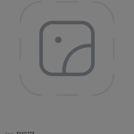
Арт.
3149713