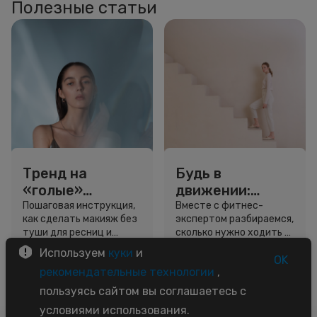
Полезные статьи
Тренд на
Будь в
«голые»
движении:
ресницы: как
сколько нужно
Пошаговая инструкция,
Вместе с фитнес-
как сделать макияж без
экспертом разбираемся,
выглядеть
шагов для
туши для ресниц и
сколько нужно ходить и
свежо, не
красоты и
звёздный образ для
как легко добавить
Используем
куки
и
используя тушь
здоровья
вдохновения.
движение в жизнь.
OK
3 минуты
5 минут
рекомендательные технологии
,
Советы
Советы
пользуясь сайтом вы соглашаетесь с
условиями использования.