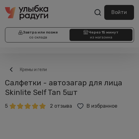
Войти
Завтра или позже
Через 15 минут
со склада
из магазина
Кремы и гели
Салфетки - автозагар для лица
Skinlite Self Tan 5шт
5
2 отзыва
В избранное