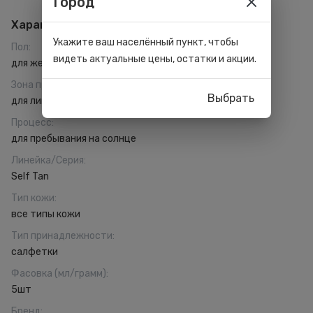
Город
Характеристики
Укажите ваш населённый пункт, чтобы
Пол
:
видеть актуальные цены, остатки и акции.
для женщин
Зона применения
:
Выбрать
для лица
Процесс
:
для пребывания на солнце
Линейка/Серия
:
Self Tan
Тип кожи
:
все типы кожи
Тип принадлежности
:
салфетки
Фасовка (мл/грамм)
:
5шт
Бренд
: