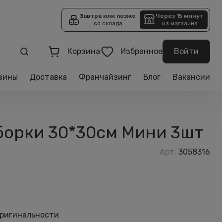
Завтра или позже
Через 15 минут
со склада
из магазина
Корзина
Избранное
Войти
зины
Доставка
Франчайзинг
Блог
Вакансии
борки 30*30см Мини 3шт
Арт.
3058316
оригинальности