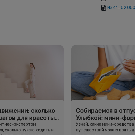
№ 41_02 ООО
движении: сколько
Собираемся в отпус
шагов для красоты
Улыбкой: мини-фо
вья
для путешествий
фитнес-экспертом
Узнай, какие мини-средства
я, сколько нужно ходить и
путешествий можно взять д