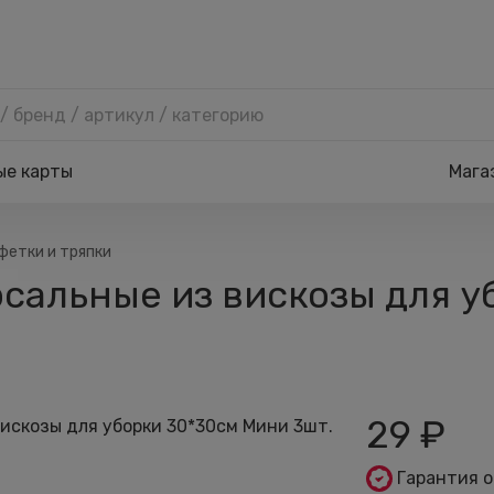
ые карты
Мага
фетки и тряпки
сальные из вискозы для у
29
₽
Гарантия 