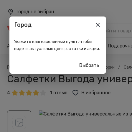
Город не выбран
Город
Каталог
Укажите ваш населённый пункт, чтобы
Акции
Бренды
Карта лояльности
Подарочн
видеть актуальные цены, остатки и акции.
Выбрать
/
/
/
/
Главная
Каталог
Всё для дома
Для уборки
Сал
Салфетки Выгода универ
4
1 отзыв
В избранное