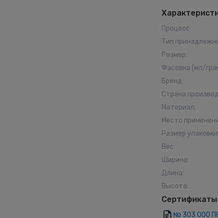
Характерист
Процесс
:
Тип принадлежн
Размер
:
Фасовка (мл/гра
Бренд
:
Страна произво
Материал
:
Место применен
Размер упаковки
Вес
:
Ширина
:
Длина
:
Высота
:
Сертификаты
№ 303 ООО П