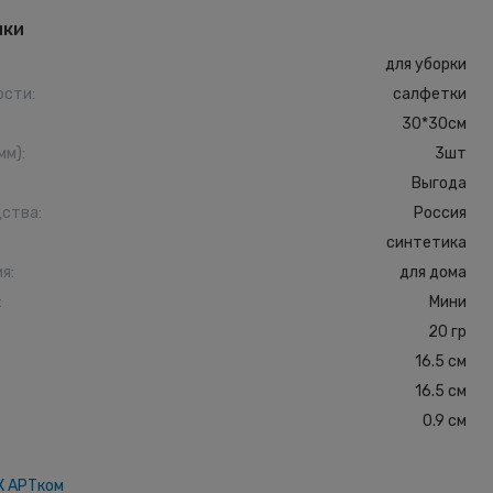
ики
для уборки
ости
:
салфетки
30*30см
мм)
:
3шт
Выгода
дства
:
Россия
синтетика
ия
:
для дома
:
Мини
20 гр
16.5 см
16.5 см
0.9 см
К АРТком