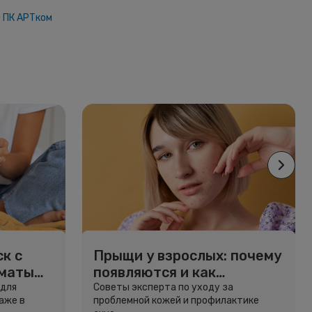
 ПК АРТком
к с
Прыщи у взрослых: почему
рматы
появляются и как
избавиться
 для
Советы эксперта по уходу за
аже в
проблемной кожей и профилактике