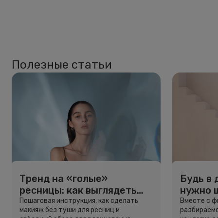
Полезные статьи
Тренд на «голые»
Будь в 
ресницы: как выглядеть
нужно 
свежо, не используя тушь
и здоро
Пошаговая инструкция, как сделать
Вместе с 
макияж без туши для ресниц и
разбираемс