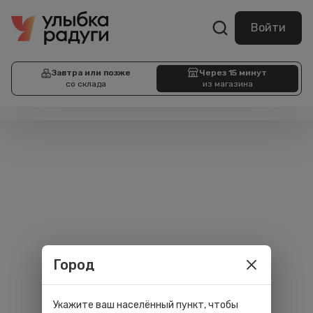
Войти
Завтра или позже
Через 15 минут
со склада
из магазина
Город
Укажите ваш населённый пункт, чтобы