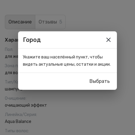
Описание
Отзывы
5
Город
Характеристики
Пол
:
для женщин
Укажите ваш населённый пункт, чтобы
видеть актуальные цены, остатки и акции.
Зона применения
:
для волос
Выбрать
Тип/Консистенция
:
шампунь
Очищение
:
очищающий эффект
Линейка/Серия
:
Aqua Balance
Типы волос
: