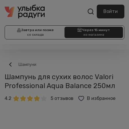
Войти
Завтра или позже
Через 15 минут
со склада
из магазина
Шампуни
Шампунь для сухих волос Valori
Professional Aqua Balance 250мл
4.2
5 отзывов
В избранное