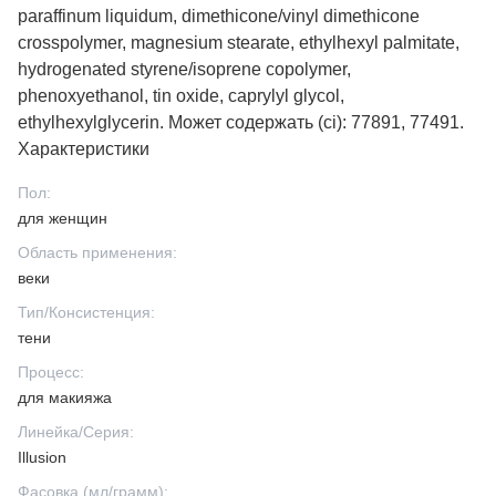
paraffinum liquidum, dimethicone/vinyl dimethicone
crosspolymer, magnesium stearate, ethylhexyl palmitate,
hydrogenated styrene/isoprene copolymer,
phenoxyethanol, tin oxide, caprylyl glycol,
ethylhexylglycerin. Может содержать (ci): 77891, 77491.
Характеристики
Пол
:
для женщин
Область применения
:
веки
Тип/Консистенция
:
тени
Процесс
:
для макияжа
Линейка/Серия
:
Illusion
Фасовка (мл/грамм)
: