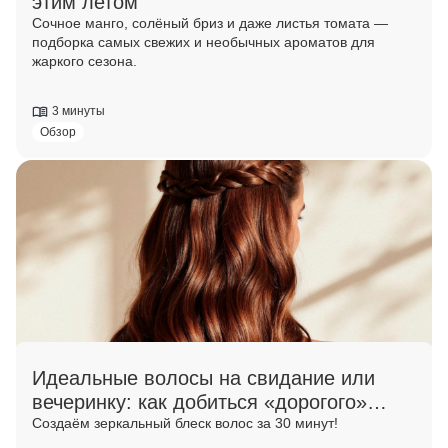
этим летом
Сочное манго, солёный бриз и даже листья томата —
подборка самых свежих и необычных ароматов для
жаркого сезона.
3 минуты
Обзор
Идеальные волосы на свидание или
вечеринку: как добиться «дорогого»
блеска в домашних условиях
Создаём зеркальный блеск волос за 30 минут!