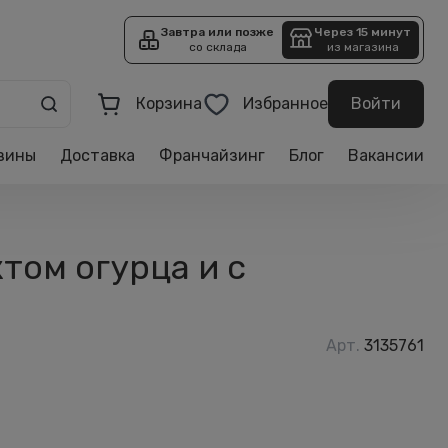
Завтра или позже
Через 15 минут
со склада
из магазина
Корзина
Избранное
Войти
зины
Доставка
Франчайзинг
Блог
Вакансии
том огурца и с
Арт.
3135761