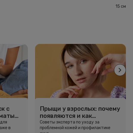
15 см
к с
Прыщи у взрослых: почему
рматы
появляются и как
избавиться
 для
Советы эксперта по уходу за
аже в
проблемной кожей и профилактике