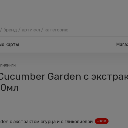
ые карты
Мага
 пилинги
 Cucumber Garden с экстрак
50мл
-30%