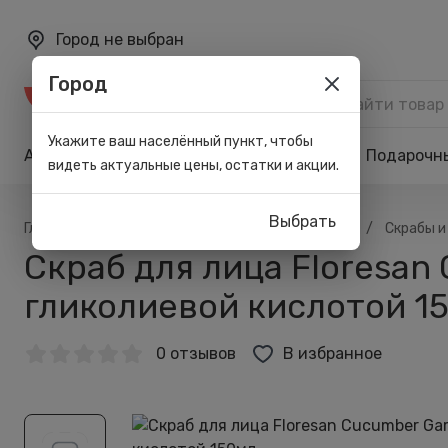
Город не выбран
Город
Каталог
Укажите ваш населённый пункт, чтобы
Акции
Бренды
Карта лояльности
Подарочн
видеть актуальные цены, остатки и акции.
Выбрать
/
/
/
/
Главная
Каталог
Лицо
Для умывания
Скрабы и
Скраб для лица Floresan
гликолиевой кислотой 1
0 отзывов
В избранное