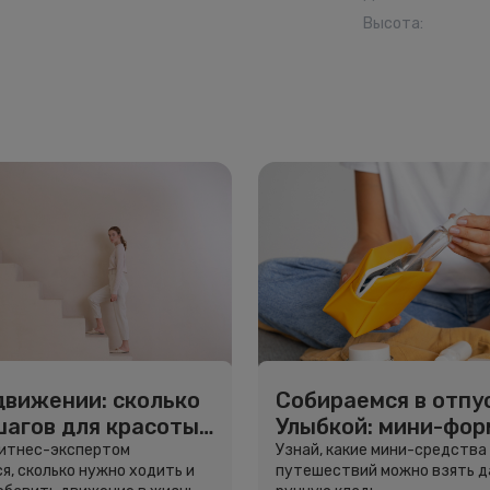
Высота
:
движении: сколько
Собираемся в отпус
шагов для красоты
Улыбкой: мини-фо
вья
для путешествий
фитнес-экспертом
Узнай, какие мини-средства
я, сколько нужно ходить и
путешествий можно взять д