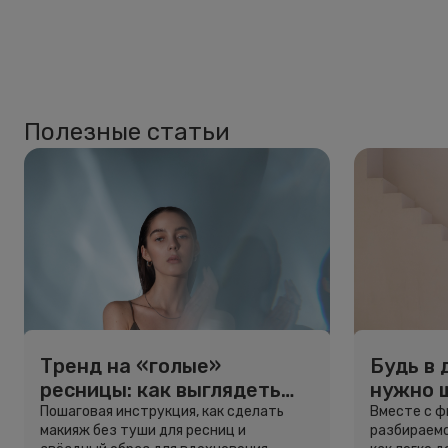
Полезные статьи
Тренд на «голые»
Будь в 
ресницы: как выглядеть
нужно 
свежо, не используя тушь
и здоро
Пошаговая инструкция, как сделать
Вместе с 
макияж без туши для ресниц и
разбираемс