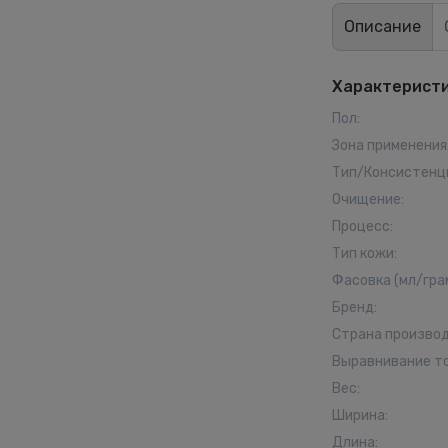
Описание
Характерист
Пол
:
Зона применения
Тип/Консистенц
Очищение
:
Процесс
:
Тип кожи
:
Фасовка (мл/гра
Бренд
:
Страна произво
Выравнивание т
Вес
:
Ширина
:
Длина
: