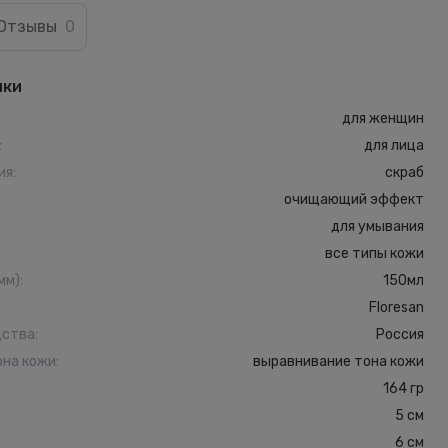
Отзывы
0
ики
для женщин
:
для лица
ия
:
скраб
очищающий эффект
для умывания
все типы кожи
мм)
:
150мл
Floresan
дства
:
Россия
она кожи
:
выравнивание тона кожи
164 гр
5 см
6 см