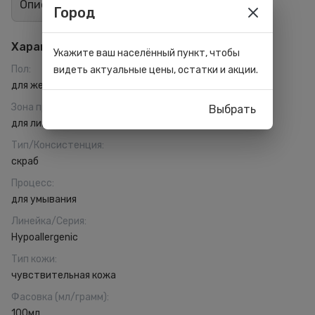
Описание
Отзывы
1
Город
Характеристики
Укажите ваш населённый пункт, чтобы
Пол
:
видеть актуальные цены, остатки и акции.
для женщин
Зона применения
:
Выбрать
для лица
Тип/Консистенция
:
скраб
Процесс
:
для умывания
Линейка/Серия
:
Hypoallergenic
Тип кожи
:
чувствительная кожа
Фасовка (мл/грамм)
:
100мл