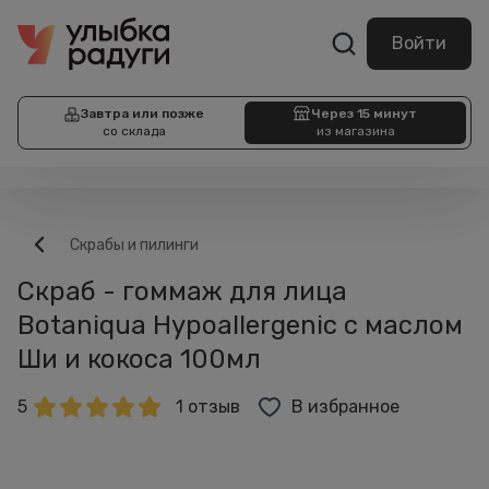
Войти
Завтра или позже
Через 15 минут
со склада
из магазина
Скрабы и пилинги
Скраб - гоммаж для лица
Botaniqua Hypoallergenic с маслом
Ши и кокоса 100мл
5
1 отзыв
В избранное