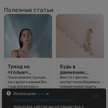
Полезные статьи
Тренд на
Будь в
«голые»
движении:
ресницы: как
сколько нужно
Пошаговая инструкция,
Вместе с фитнес-
как сделать макияж без
экспертом разбираемся,
выглядеть
шагов для
туши для ресниц и
сколько нужно ходить и
свежо, не
красоты и
звёздный образ для
как легко добавить
Используем
куки
и
используя тушь
здоровья
вдохновения.
движение в жизнь.
OK
3 минуты
5 минут
рекомендательные технологии
,
Советы
Советы
пользуясь сайтом вы соглашаетесь с